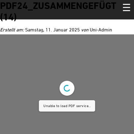
PDF24_ZUSAMMENGEFÜGT
(14)
Home
Erstellt am:
Samstag, 11. Januar 2025
von
Uni-Admin
Linie 1
Joseph
Schooldays
Fame
Imagine
Aida
Natürlich Blond
Cats
Unable to load PDF service..
The Wizard of Oz
Hair