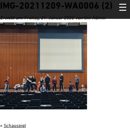
IMG-20211209-WA0006 (2)
Erstellt am:
Freitag, 21. Januar 2022
von
Uni-Admin
Home
Linie 1
Joseph
Schooldays
Fame
Imagine
Aida
Natürlich Blond
Cats
The Wizard of Oz
Hair
«
Schauspiel